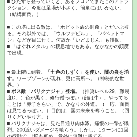
■ ひたすら登っていくと、あるフロアでまたこのアトラ
クション。今度は足場が小さく、簡単にはいかない。
（結構面倒。）
■ この塔に出る敵は、「ホビット族の洞窟」とだいぶ被
る。それ以外では、「ウルフデビル」、「パペットマ
ン」などが目に付く。何故か「いどまじん」も徘徊。
■ 「はぐれメタル」の棲息地でもある。なかなかの頻度
で出現。
■ 最上階に到着。
「七色のしずく」を使い、闇の炎を消
す。
ワープゾーンが現れ、更に高所へ。（神秘的な世
界。）
■
ボス敵「バリクナジャ」登場。
（推奨レベル29、難易
度D。）色が黒く、修行僧っぽい（顔は牛）。やってる
ことは「赤子さらい」で、かなりの外道。（一応、面倒
は見てるっぽい。）目的は、国の未来を奪うこと。（回
りくどいやり方。）
■ バリクナジャは、見た目通り肉体派。痛恨の一撃が熾
烈。200近いダメージを喰らう。しかし、1ターンに1回
の行動で、HPも低め。意外に無難に勝てる。