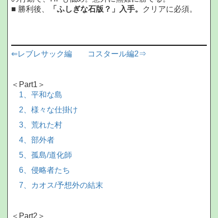
■ 勝利後、
「ふしぎな石版？」入手。
クリアに必須。
⇐レブレサック編
コスタール編2⇒
＜Part1＞
1、平和な島
2、様々な仕掛け
3、荒れた村
4、部外者
5、孤島/道化師
6、侵略者たち
7、カオス/予想外の結末
＜Part2＞