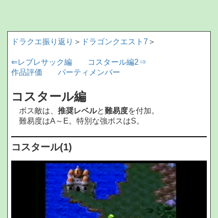
ドラクエ振り返り
＞
ドラゴンクエスト7
＞
⇐レブレサック編
コスタール編2⇒
作品評価
パーティメンバー
コスタール編
ボス敵は、
推奨レベル
と
難易度
を付加。
難易度はA～E。特別な強ボスはS。
コスタール(1)