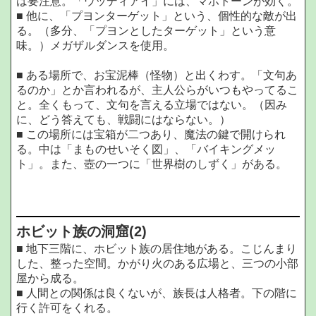
は要注意。「ウッディアイ」には、マホトーンが効く。
■ 他に、「プヨンターゲット」という、個性的な敵が出
る。（多分、「プヨンとしたターゲット」という意
味。）メガザルダンスを使用。
■ ある場所で、お宝泥棒（怪物）と出くわす。「文句あ
るのか」とか言われるが、主人公らがいつもやってるこ
と。全くもって、文句を言える立場ではない。（因み
に、どう答えても、戦闘にはならない。）
■ この場所には宝箱が二つあり、魔法の鍵で開けられ
る。中は「まものせいそく図」、「バイキングメッ
ト」。また、壺の一つに「世界樹のしずく」がある。
ホビット族の洞窟
(2)
■ 地下三階に、ホビット族の居住地がある。こじんまり
した、整った空間。かがり火のある広場と、三つの小部
屋から成る。
■ 人間との関係は良くないが、族長は人格者。下の階に
行く許可をくれる。