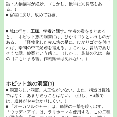
話・人物描写が絶妙。（しかし、後半は冗長感もあ
る。）
■ 宿屋に戻り、改めて就寝。
■ 城に行き、
王様、学者と話す。
学者の案をまとめる
と、「ホビット族の洞窟には、ひかりゴケというものが
ある。」「怪物化した赤ん坊の足に、ひかりゴケを付け
れば、暗闇の中で足跡を追える。」これも、昔話であり
そうな話。妙案という感じ。（しかし、足跡の光は、敵
の目にも止まる筈。作戦露呈は免れない。）
ホビット族の洞窟
(1)
■ 洞窟らしい洞窟。人工性が少ない。また、構造は複雑
ではなく、あまり迷うことはない。（但し、PS版で
は、通路がやや分かりにくい。）
■ 「オーガソルジャー」は、痛恨の一撃を繰り出す。
「ウッディアイ」は、ラリホーマを使用する。この二種