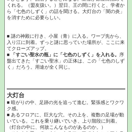
くれる。（盟友扱い。）翌日、王の間に行くと、学者か
ら「七色のしずく」の話を聞ける。大灯台の「闇の炎」
を消すために必要らしい。
■ 謎の神殿に行き、小屋（青）に入る。ワープ先から、
入り江に到着。ずっと謎に思っていた場所が、ここに来
てクローズアップ。
■
「すごい聖水の瓶」に「七色のしずく」を入れる。
序
盤出てきた「すごい聖水」の正体は、この「七色のしず
く」だろう。用途が全く同じ。
大灯台
■ 暗がりの中、足跡の光を追って進む。緊張感とワクワ
ク感。
■ あるフロアに、巨大な穴。その上を、複数の足場が動
いている。これを乗り継いでいき、上り階段に到着。
（灯台の中に、何故こんなものがあるのか。）