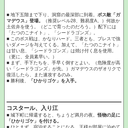
■ 地下五階まで下り、洞窟の最深部に到着。
ボス敵「ガ
マデウス」登場。
（推奨レベル28、難易度A。）何故か
土佐弁を使う。（どこで育ったのだろう。）配下には
「たつのこナイト」、「シードラゴンズ」。
■ このボス戦は、かなりハード。三者とも、ブレスで強
いダメージを与えてくる。加えて、「たつのこナイト」
は甘い息、「シードラゴンズ」は焼け付く息を使用。
（更に、全員素早い。）
■ まず、手下たちを、手早く倒すとよい。（危険度が高
い「シードラゴンズ」が先。）ガマデウスのザオリクで
復活したら、また速攻するのみ。
■ 勝利後、
「ひかりゴケ」を入手。
コスタール、入り江
■ 城下町に帰還すると、ちょうど満月の夜。
怪物の足に
「ひかりゴケ」を付ける。
■ ひとまず、宿泊することになる。王様が部屋に泊めて