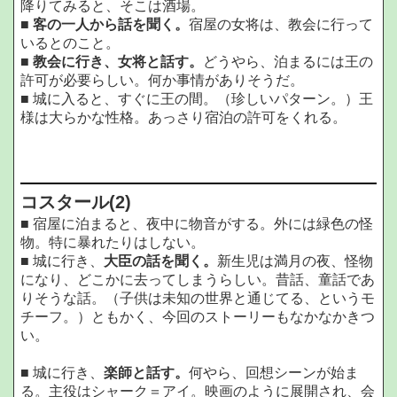
降りてみると、そこは酒場。
■
客の一人から話を聞く。
宿屋の女将は、教会に行って
いるとのこと。
■
教会に行き、女将と話す。
どうやら、泊まるには王の
許可が必要らしい。何か事情がありそうだ。
■ 城に入ると、すぐに王の間。（珍しいパターン。）王
様は大らかな性格。あっさり宿泊の許可をくれる。
コスタール
(2)
■ 宿屋に泊まると、夜中に物音がする。外には緑色の怪
物。特に暴れたりはしない。
■ 城に行き、
大臣の話を聞く。
新生児は満月の夜、怪物
になり、どこかに去ってしまうらしい。昔話、童話であ
りそうな話。（子供は未知の世界と通じてる、というモ
チーフ。）ともかく、今回のストーリーもなかなかきつ
い。
■ 城に行き、
楽師と話す。
何やら、回想シーンが始ま
る。主役はシャーク＝アイ。映画のように展開され、会