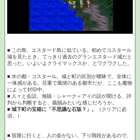
■ この島、エスタード島に似ている。初めてコスタール
城を見たとき、てっきり過去のグランエスタ―ド城だと
思った。いよいよクライマックスか、とワクワクした。
■ 水の都・コスタール。城と町の区別が曖昧で、全体に
一体感がある。荘重で風情のある都市だが、ここも魔物
によって封印中。
■ 人々と会話。海賊・シャーク＝アイの話が聞ける。評
判から判断すると、義賊みたいな感じだろうか。
■
城下町の宝箱に「不思議な石版？」。
（クリアに必
須。）
■ 宿屋に行くと、人の姿がない。下り階段があるので、