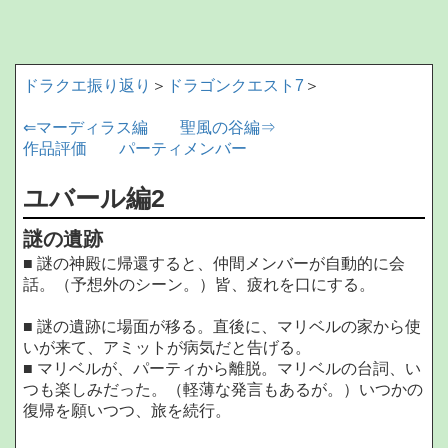
ドラクエ振り返り
＞
ドラゴンクエスト7
＞
⇐マーディラス編
聖風の谷編⇒
作品評価
パーティメンバー
ユバール編2
謎の遺跡
■ 謎の神殿に帰還すると、仲間メンバーが自動的に会
話。（予想外のシーン。）皆、疲れを口にする。
■ 謎の遺跡に場面が移る。直後に、マリベルの家から使
いが来て、アミットが病気だと告げる。
■ マリベルが、パーティから離脱。マリベルの台詞、い
つも楽しみだった。（軽薄な発言もあるが。）いつかの
復帰を願いつつ、旅を続行。