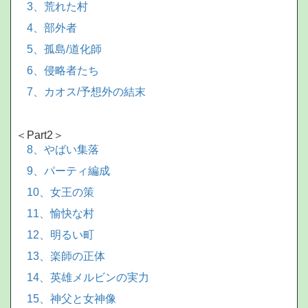
3、荒れた村
4、部外者
5、孤島/道化師
6、侵略者たち
7、カオス/予想外の結末
＜Part2＞
8、やばい集落
9、パーティ編成
10、女王の策
11、愉快な村
12、明るい町
13、楽師の正体
14、英雄メルビンの実力
15、神父と女神像