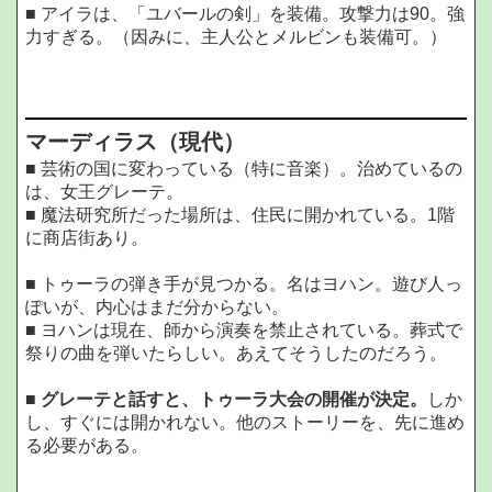
■ アイラは、「ユバールの剣」を装備。攻撃力は90。強
力すぎる。（因みに、主人公とメルビンも装備可。）
マーディラス（現代）
■ 芸術の国に変わっている（特に音楽）。治めているの
は、女王グレーテ。
■ 魔法研究所だった場所は、住民に開かれている。1階
に商店街あり。
■ トゥーラの弾き手が見つかる。名はヨハン。遊び人っ
ぽいが、内心はまだ分からない。
■ ヨハンは現在、師から演奏を禁止されている。葬式で
祭りの曲を弾いたらしい。あえてそうしたのだろう。
■
グレーテと話すと、トゥーラ大会の開催が決定。
しか
し、すぐには開かれない。他のストーリーを、先に進め
る必要がある。