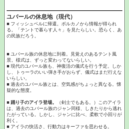
ユバールの休息地（現代）
■ フィッシュベルに帰還。ボルカノから情報が得られ
る。「テントで暮らす人々」を見たらしい。恐らく、あ
の民族だろう。
■ ユバール族の休息地に到着。見覚えのあるテント風
景。様式は、ずっと変わってないらしい。
■ 現代のユバール族も、神復活の儀式を行う予定。しか
し、トゥーラのいい弾き手がおらず、儀式はまだ行えな
いらしい。
■ 過去のユバール族とは、空気感がちょっと異なる。懐
疑的な態度。
■
踊り子のアイラ登場。
（剣士でもある。）このアイラ
は、過去のユバール族のジャン同様、しきたりから逃れ
たがっている。しかし、ジャンに比べ、柔軟で小回りが
利く。
■ アイラの快活さ、行動力はキーファを思わせる。