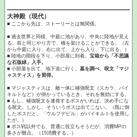
大神殿（現代）
■ ここから先は、ストーリーとは無関係。
■ 過去世界と同様、中庭に池があり、中央に陸地が見え
る。前と同じやり方で、橋を架けることができる。（左
から中庭に入り、右に出て、上から入り、下に出る。）
■ 陸地の階段を下り、小部屋に到着。
宝箱から「不思議
な石版緑」入手。
■ 小部屋を出て、地下道に行く。
墓を調べ、呪文「マジ
ャスティス」を習得。
■ マジャスティスは、敵一体に補強呪文（スカラ、バイ
キルトなど）が掛かっているとき、それを無効にする。
■ もし、補強呪文を連発するボスがいれば、決め手にな
る呪文。しかし、そういうボスは出てこない。（既に倒
したボスだと、「ウルフデビル」がバイキルトを使用し
たが。）
■ ボス戦以外でも、普通に役立ちそうだが、消費MPの
多さが難点。（15消費する。）