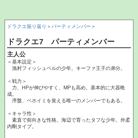
ドラクエ振り返り
＞
パーティメンバー
＞
ドラクエ7 パーティメンバー
主人公
＜基本設定＞
漁村フィッシュベルの少年。キーファ王子の弟分。
＜戦力＞
力、HPが伸びやすく、MPも高め。基本的に大器晩
成。
序盤、ベホイミを覚える唯一のメンバーでもある。
＜キャラ性＞
素直で前向きな性格。海辺で育ったタフな少年。外柔
内剛タイプ。