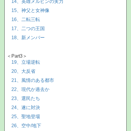
14、英雄メルビンの実力
15、神父と女神像
16、二転三転
17、二つの王国
18、新メンバー
＜Part3＞
19、立場逆転
20、大反省
21、風情のある都市
22、現代か過去か
23、選民たち
24、遂に対決
25、聖地登場
26、空中/地下