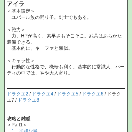
アイラ
＜基本設定＞
ユバール族の踊り子。剣士でもある。
＜戦力＞
力、HPが高く、素早さもそこそこ。武具はあらかた
装備できる。
基本的に、キーファと類似。
＜キャラ性＞
行動的な性格で、機転も利く。基本的に常識人。パー
ティの中では、やや大人寄り。
ドラクエ2
/
ドラクエ4
/
ドラクエ5
/
ドラクエ6
/ ドラク
エ7 /
ドラクエ8
攻略と雑感
＜Part1＞
1、平和な島