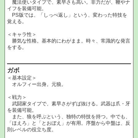
魔法使いタイプで、素早さも高い。非力だが、鞭やナ
イフを装備可能。
PS版では、「しっぺ返し」という、変わった特技を
覚える。
＜キャラ性＞
勝気な性格。基本的にわがまま。時々、常識的な発言
をする。
ガボ
＜基本設定＞
オルフィー出身。元狼。
＜戦力＞
武闘家タイプで、素早さがずば抜ける。武器は爪・牙
を装備可能。
また、狼を呼ぶという、独特の特技を持つ。中でも、
「ほえろ」と「とおぼえ」が有用。序盤から中盤は、反
則レベルの役立ち度。