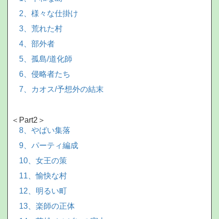
2、様々な仕掛け
3、荒れた村
4、部外者
5、孤島/道化師
6、侵略者たち
7、カオス/予想外の結末
＜Part2＞
8、やばい集落
9、パーティ編成
10、女王の策
11、愉快な村
12、明るい町
13、楽師の正体