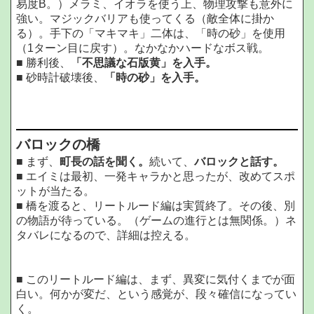
易度B。）メラミ、イオラを使う上、物理攻撃も意外に
強い。マジックバリアも使ってくる（敵全体に掛か
る）。手下の「マキマキ」二体は、「時の砂」を使用
（1ターン目に戻す）。なかなかハードなボス戦。
■ 勝利後、
「不思議な石版黄」を入手。
■ 砂時計破壊後、
「時の砂」を入手。
バロックの橋
■ まず、
町長の話を聞く。
続いて、
バロックと話す。
■ エイミは最初、一発キャラかと思ったが、改めてスポ
ットが当たる。
■ 橋を渡ると、リートルード編は実質終了。その後、別
の物語が待っている。（ゲームの進行とは無関係。）ネ
タバレになるので、詳細は控える。
■ このリートルード編は、まず、異変に気付くまでが面
白い。何かが変だ、という感覚が、段々確信になってい
く。