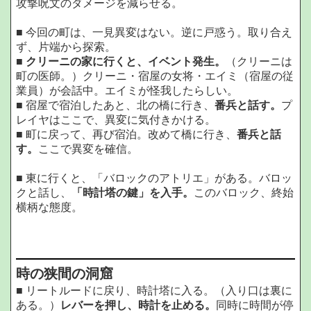
攻撃呪文のダメージを減らせる。
■ 今回の町は、一見異変はない。逆に戸惑う。取り合え
ず、片端から探索。
■
クリーニの家に行くと、イベント発生。
（クリーニは
町の医師。）クリーニ・宿屋の女将・エイミ（宿屋の従
業員）が会話中。エイミが怪我したらしい。
■ 宿屋で宿泊したあと、北の橋に行き、
番兵と話す。
プ
レイヤはここで、異変に気付きかける。
■ 町に戻って、再び宿泊。改めて橋に行き、
番兵と話
す。
ここで異変を確信。
■ 東に行くと、「バロックのアトリエ」がある。バロッ
クと話し、
「時計塔の鍵」を入手。
このバロック、終始
横柄な態度。
時の狭間の洞窟
■ リートルードに戻り、時計塔に入る。（入り口は裏に
ある。）
レバーを押し、時計を止める。
同時に時間が停