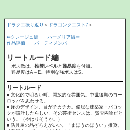
ドラクエ振り返り
＞
ドラゴンクエスト7
＞
⇐クレージュ編
ハーメリア編⇒
作品評価
パーティメンバー
リートルード編
ボス敵は、
推奨レベル
と
難易度
を付加。
難易度はA～E。特別な強ボスはS。
リートルード
■ 文化的で明るい町。開放的な雰囲気。中世後期のヨー
ロッパを思わせる。
■ 床のデザイン、目がチカチカ。偏屈な建築家・バロッ
クが設計したらしい。その芸術センスは、賛否両論だと
いう。（やはりそうか。）
■ 防具屋の品ぞろえがいい。「まほうのほうい」推奨。