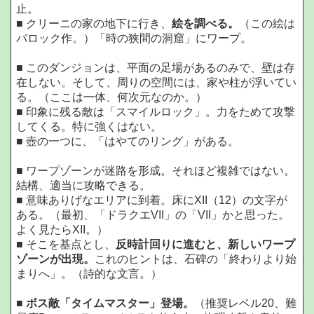
止。
■ クリーニの家の地下に行き、
絵を調べる。
（この絵は
バロック作。）「時の狭間の洞窟」にワープ。
■ このダンジョンは、平面の足場があるのみで、壁は存
在しない。そして、周りの空間には、家や柱が浮いてい
る。（ここは一体、何次元なのか。）
■ 印象に残る敵は「スマイルロック」。力をためて攻撃
してくる。特に強くはない。
■ 壺の一つに、「はやてのリング」がある。
■ ワープゾーンが迷路を形成。それほど複雑ではない。
結構、適当に攻略できる。
■ 意味ありげなエリアに到着。床にXII（12）の文字が
ある。（最初、「ドラクエVII」の「VII」かと思った。
よく見たらXII。）
■ そこを基点とし、
反時計回りに進むと、新しいワープ
ゾーンが出現。
これのヒントは、石碑の「終わりより始
まりへ」。（詩的な文言。）
■
ボス敵「タイムマスター」登場。
（推奨レベル20、難