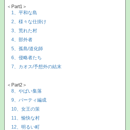
＜Part1＞
1、平和な島
2、様々な仕掛け
3、荒れた村
4、部外者
5、孤島/道化師
6、侵略者たち
7、カオス/予想外の結末
＜Part2＞
8、やばい集落
9、パーティ編成
10、女王の策
11、愉快な村
12、明るい町