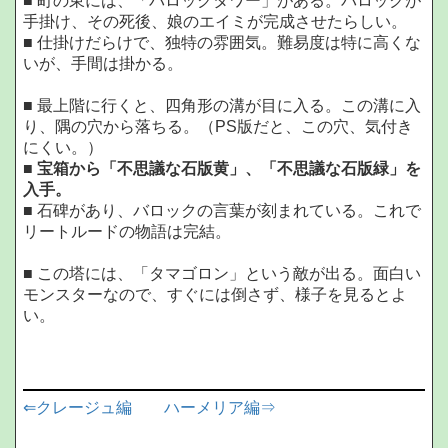
■ 町の東には、「バロックタワー」がある。バロックが
手掛け、その死後、娘のエイミが完成させたらしい。
■ 仕掛けだらけで、独特の雰囲気。難易度は特に高くな
いが、手間は掛かる。
■ 最上階に行くと、四角形の溝が目に入る。この溝に入
り、隅の穴から落ちる。（PS版だと、この穴、気付き
にくい。）
■
宝箱から「不思議な石版黄」、「不思議な石版緑」を
入手。
■ 石碑があり、バロックの言葉が刻まれている。これで
リートルードの物語は完結。
■ この塔には、「タマゴロン」という敵が出る。面白い
モンスターなので、すぐには倒さず、様子を見るとよ
い。
⇐クレージュ編
ハーメリア編⇒